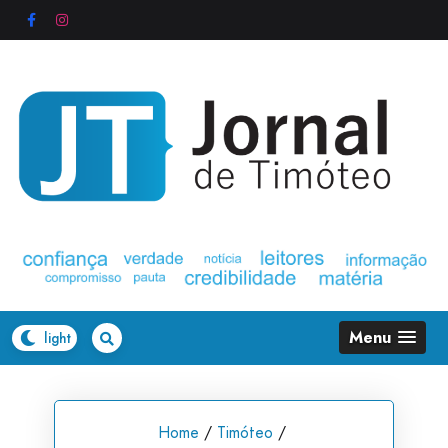
Skip
to
content
Menu
Home
/
Timóteo
/