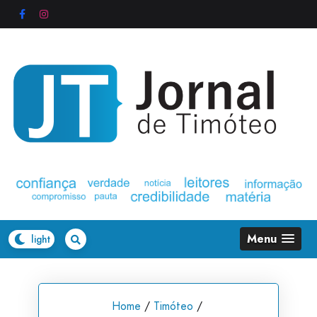
Skip
to
content
Menu
Home
/
Timóteo
/