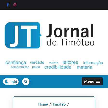
Skip
to
content
Menu
Home
/
Timóteo
/