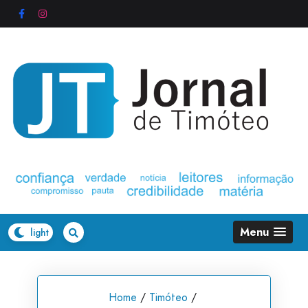
Skip
to
content
Menu
Home
/
Timóteo
/