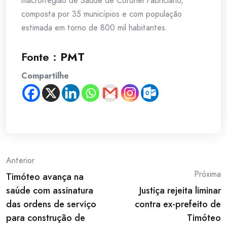
macrorregião de Saúde de Coronel Fabriciano,
composta por 35 municípios e com população
estimada em torno de 800 mil habitantes.
Fonte :
PMT
Compartilhe
Post
Anterior
Próxima
Timóteo avança na
navigation
saúde com assinatura
Justiça rejeita liminar
das ordens de serviço
contra ex-prefeito de
para construção de
Timóteo