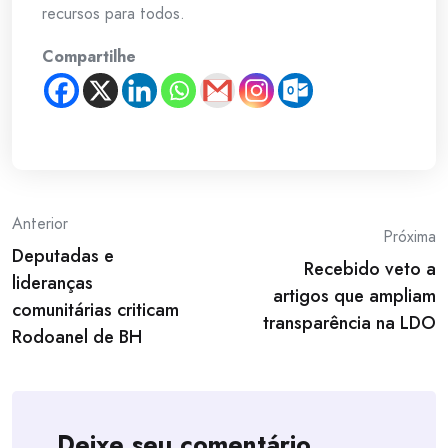
recursos para todos.
Compartilhe
Post
Anterior
Próxima
Deputadas e
navigation
Recebido veto a
lideranças
artigos que ampliam
comunitárias criticam
transparência na LDO
Rodoanel de BH
Deixe seu comentário