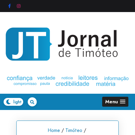
Skip
to
content
Menu
Home
/
Timóteo
/