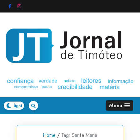
Skip
to
content
Menu
Home
/
Tag:
Santa Maria