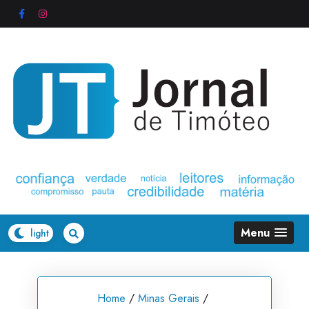
Skip
to
content
Menu
Home
/
Minas Gerais
/