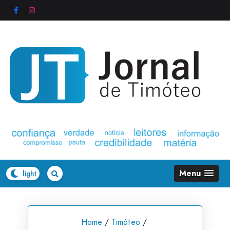
Skip
to
content
Menu
Home
/
Timóteo
/