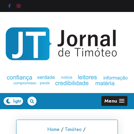
Skip
to
content
Menu
Home
/
Timóteo
/