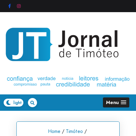
Skip
to
content
Menu
Home
/
Timóteo
/