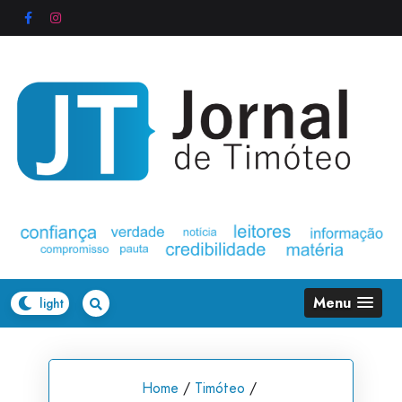
Skip
to
content
Menu
Home
/
Timóteo
/