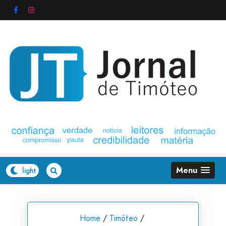
Skip
to
content
Menu
Home
/
Timóteo
/