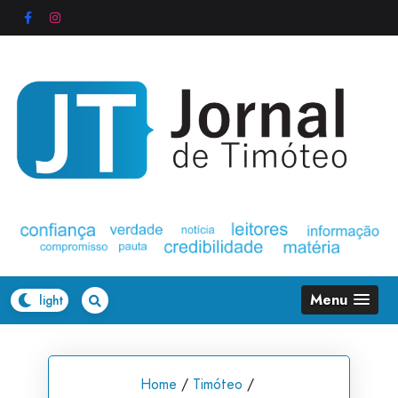
Skip
to
content
Menu
Home
/
Timóteo
/