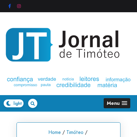
Skip
to
content
Menu
Home
/
Timóteo
/