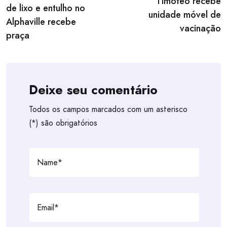
navigation
Timóteo recebe
de lixo e entulho no
unidade móvel de
Alphaville recebe
vacinação
praça
Deixe seu comentário
Todos os campos marcados com um asterisco
(*) são obrigatórios