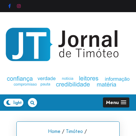
Skip
to
content
Menu
Home
/
Timóteo
/