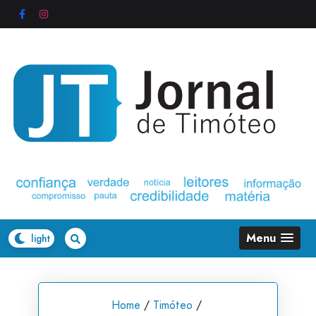
Skip
to
content
Menu
Home
/
Timóteo
/