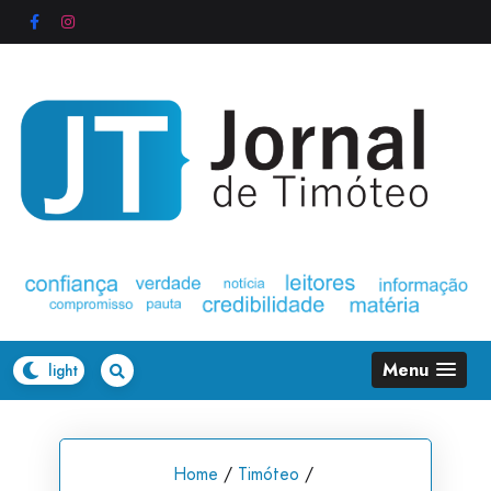
Skip
to
content
Menu
Home
/
Timóteo
/