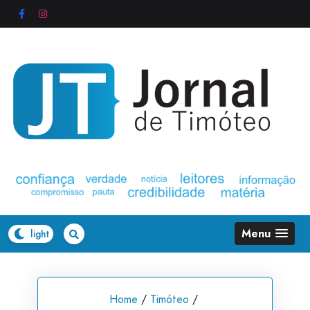
Skip
to
content
Menu
Home
/
Timóteo
/