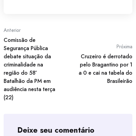
Post
Anterior
Comissão de
navigation
Próxima
Segurança Pública
debate situação da
Cruzeiro é derrotado
criminalidade na
pelo Bragantino por 1
região do 58º
a 0 e cai na tabela do
Batalhão da PM em
Brasileirão
audiência nesta terça
(22)
Deixe seu comentário