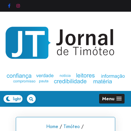
Skip
to
content
Menu
Home
/
Timóteo
/