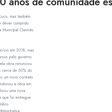
20 anos de comunidade es
Macuco, mas também
e dever cumprido
 Municipal Clarindo
início em 2018, mas
ursos pelo governo
pela obra renunciou
em cerca de 50% do
do um novo contrato
ndonou a obra em
lizou uma nova
la que foi entregue
embro.
ministrativa,