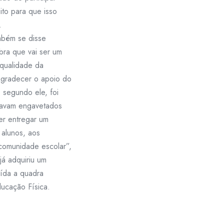
to para que isso
.
ambém se disse
ra que vai ser um
 qualidade da
agradecer o apoio do
 segundo ele, foi
stavam engavetados
er entregar um
 alunos, aos
 comunidade escolar”,
já adquiriu um
uída a quadra
ducação Física.