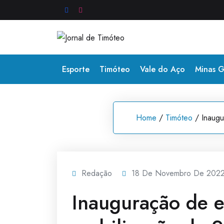
Skip
to
content
Esporte
Timóteo
Vale do Aço
Minas G
Home
/
Timóteo
/
Inaugu
Redação
18 De Novembro De 202
Inauguração de e