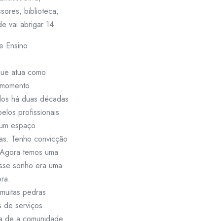
ssores, biblioteca,
de vai abrigar 14
e Ensino
ue atua como
o momento
dos há duas décadas
elos profissionais
 um espaço
ças. Tenho convicção
. Agora temos uma
esse sonho era uma
ora.
“muitas pedras
s de serviços
va de a comunidade