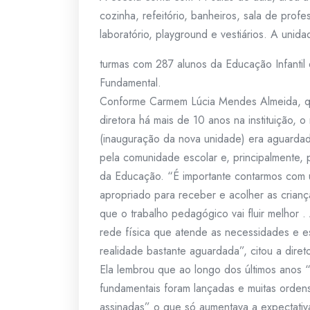
cozinha, refeitório, banheiros, sala de profe
laboratório, playground e vestiários. A unida
turmas com 287 alunos da Educação Infantil 
Fundamental.
Conforme Carmem Lúcia Mendes Almeida, q
diretora há mais de 10 anos na instituição, 
(inauguração da nova unidade) era aguarda
pela comunidade escolar e, principalmente, p
da Educação. “É importante contarmos com
apropriado para receber e acolher as crian
que o trabalho pedagógico vai fluir melhor 
rede física que atende as necessidades e 
realidade bastante aguardada”, citou a diret
Ela lembrou que ao longo dos últimos anos 
fundamentais foram lançadas e muitas orden
assinadas” o que só aumentava a expectati