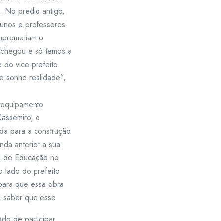
. No prédio antigo,
lunos e professores
omprometiam o
 chegou e só temos a
 do vice-prefeito
e sonho realidade”,
 equipamento
Cassemiro, o
da para a construção
nda anterior a sua
al de Educação no
 lado do prefeito
ara que essa obra
é saber que esse
ado de participar