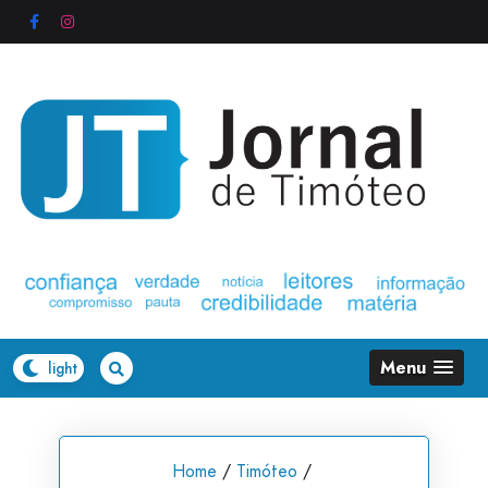
Skip
to
content
Menu
Home
/
Timóteo
/