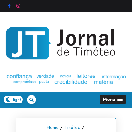
Skip
to
content
Menu
Home
/
Timóteo
/