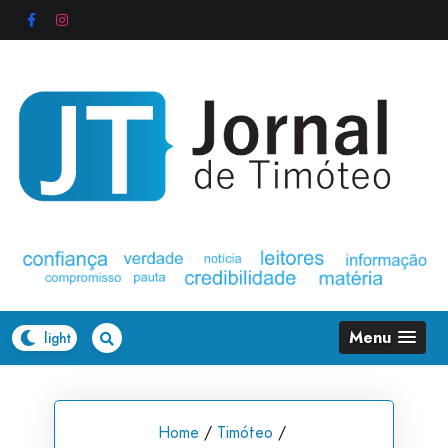
Skip
to
content
Menu
Home
/
Timóteo
/