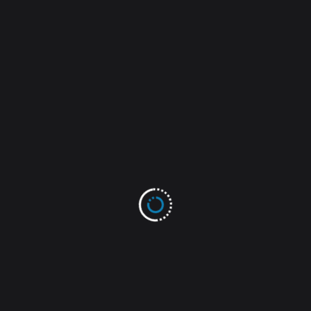
 pessoas em Timóteo entre os dias 14 e 17 de setembro. A margem
 é de 95% e o número da pesquisa é 03513/2024.
to (PL) tem 29%; Eduardo (Novo), tem 26%; Capitão Vitor (Republ
o Jorge Caldeira (PDT), tem 4%.