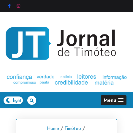
Skip
to
content
Menu
Home
/
Timóteo
/