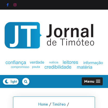
Skip
to
content
Menu
Home
/
Timóteo
/