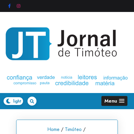
Skip
to
content
Menu
Home
/
Timóteo
/