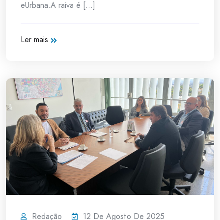
eUrbana.A raiva é [...]
Ler mais
Redação
12 De Agosto De 2025