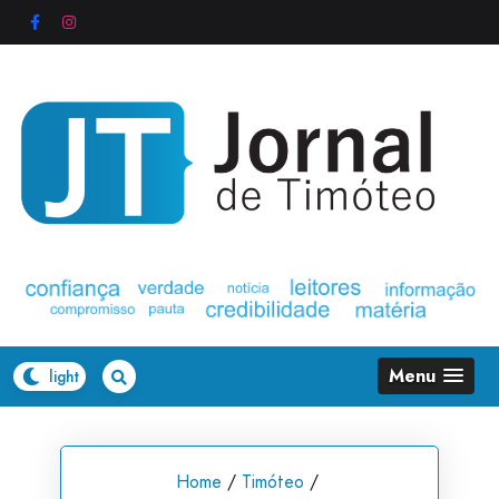
Skip
to
content
Menu
Home
/
Timóteo
/