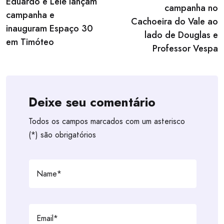
navigation
Eduardo e Lelé lançam
campanha no
campanha e
Cachoeira do Vale ao
inauguram Espaço 30
lado de Douglas e
em Timóteo
Professor Vespa
Deixe seu comentário
Todos os campos marcados com um asterisco
(*) são obrigatórios