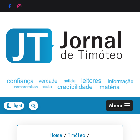
Skip
to
content
Menu
Home
/
Timóteo
/