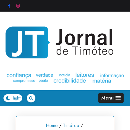
Skip
to
content
Menu
Home
/
Timóteo
/