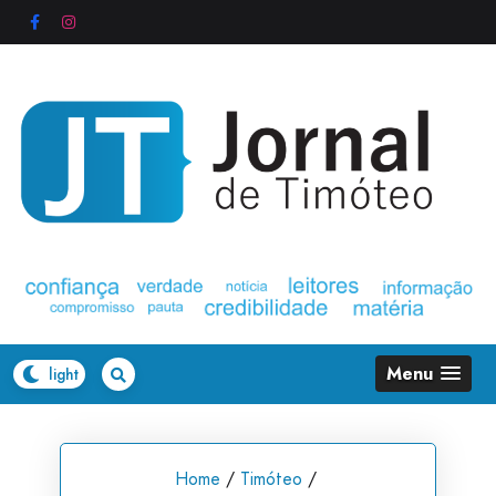
Skip
to
content
Menu
Home
/
Timóteo
/