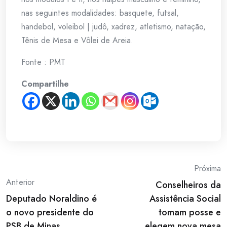
nas seguintes modalidades: basquete, futsal,
handebol, voleibol | judô, xadrez, atletismo, natação,
Tênis de Mesa e Vôlei de Areia.
Fonte : PMT
Compartilhe
Post
Próxima
Anterior
Conselheiros da
navigation
Deputado Noraldino é
Assistência Social
o novo presidente do
tomam posse e
PSB de Minas
elegem nova mesa