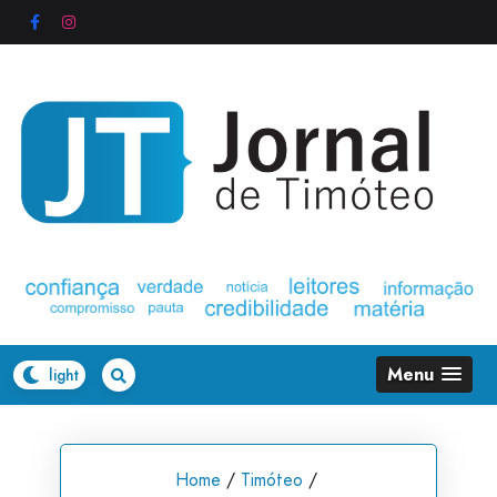
Skip
to
content
Menu
Home
/
Timóteo
/